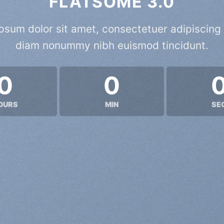
FLATSOME 3.0
psum dolor sit amet, consectetuer adipiscing e
diam nonummy nibh euismod tincidunt.
0
0
OURS
MIN
SE