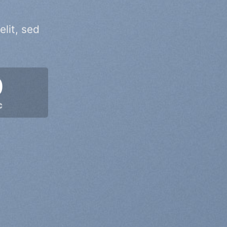
lit, sed
0
C