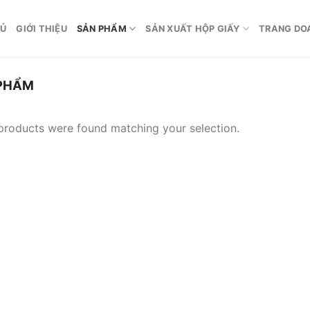
HỦ
GIỚI THIỆU
SẢN PHẨM
SẢN XUẤT HỘP GIẤY
TRANG DO
 PHẨM
products were found matching your selection.