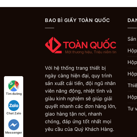
BAO BÌ GIẤY TOÀN QUỐC
DA
Sản
Hộp
Hộp
Với hệ thống trang thiết bị
Hộp
ngày càng hiện đại, quy trình
sản xuất cải tiến, đội ngũ nhân
Thi
viên năng động, nhiệt tình và
Tìm đường
Tìm đường
Hộp
giàu kinh nghiệm sẽ giúp giải
quyết nhanh các đơn hàng lớn,
Tư 
giao hàng tận nơi, nhanh
Chat Zalo
Chat Zalo
chóng, đáp ứng tốt nhất mọi
yêu cầu của Quý Khách Hàng.
Messenger
Messenger