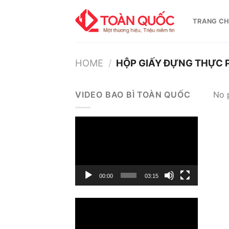
Skip
to
TRANG C
content
HOME
/
HỘP GIẤY ĐỰNG THỰC
VIDEO BAO BÌ TOÀN QUỐC
No 
Trình
chơi
Video
00:00
03:15
Trình
chơi
Video