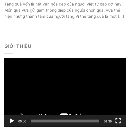
Tặng quà vốn là nét văn hóa đẹp của người Việt từ bao đời nay.
Món quà vừa gửi gắm thông điệp của người chọn quà, vừa thể
hiện những thành tâm của người tặng.Vì thế tặng quà là một [...]
GIỚI THIỆU
Trình
chơi
Video
00:00
01:39