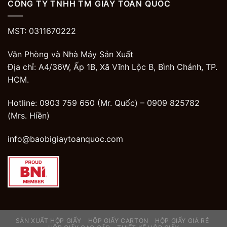
CÔNG TY TNHH TM GIẤY TOÀN QUỐC
MST: 0311670222
Văn Phòng và Nhà Máy Sản Xuất
Địa chỉ: A4/36W, Ấp 1B, Xã Vĩnh Lộc B, Bình Chánh, TP.
HCM.
Hotline: 0903 759 650 (Mr. Quốc) –
0909 825782
(Mrs. Hiền)
info@baobigiaytoanquoc.com
SẢN XUẤT HỘP GIẤY
HỘP GIẤY CARTON
HỘP GIẤY GIÁ RẺ