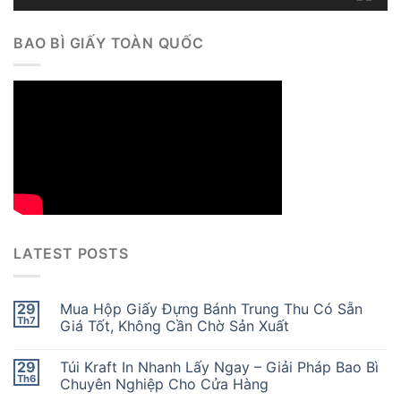
BAO BÌ GIẤY TOÀN QUỐC
LATEST POSTS
29
Mua Hộp Giấy Đựng Bánh Trung Thu Có Sẵn
Th7
Giá Tốt, Không Cần Chờ Sản Xuất
29
Túi Kraft In Nhanh Lấy Ngay – Giải Pháp Bao Bì
Th6
Chuyên Nghiệp Cho Cửa Hàng