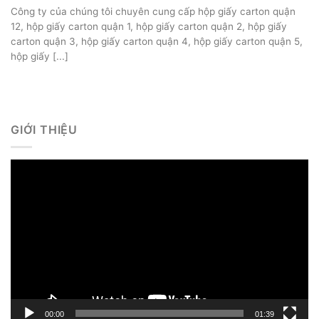
Công ty của chúng tôi chuyên cung cấp hộp giấy carton quận
12, hộp giấy carton quận 1, hộp giấy carton quận 2, hộp giấy
carton quận 3, hộp giấy carton quận 4, hộp giấy carton quận 5,
hộp giấy [...]
GIỚI THIỆU
Trình
chơi
Video
00:00
01:39