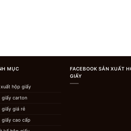
NH MỤC
FACEBOOK SẢN XUẤT H
GIẤY
 xuất hộp giấy
 giấy carton
 giấy giá rẻ
 giấy cao cấp
ết kế hộp giấy