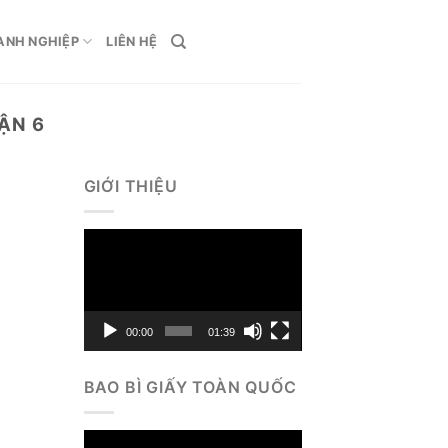
ANH NGHIỆP
LIÊN HỆ
ẬN 6
GIỚI THIỆU
Trình
chơi
Video
00:00
01:39
BAO BÌ GIẤY TOÀN QUỐC