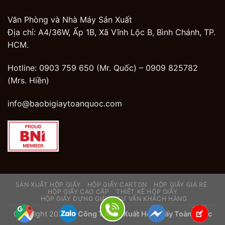
Văn Phòng và Nhà Máy Sản Xuất
Địa chỉ: A4/36W, Ấp 1B, Xã Vĩnh Lộc B, Bình Chánh, TP.
HCM.
Hotline: 0903 759 650 (Mr. Quốc) –
0909 825782
(Mrs. Hiền)
info@baobigiaytoanquoc.com
SẢN XUẤT HỘP GIẤY
HỘP GIẤY CARTON
HỘP GIẤY GIÁ RẺ
HỘP GIẤY CAO CẤP
THIẾT KẾ HỘP GIẤY
HỘP GIẤY ĐỰNG GIÀY
TƯ VẤN KHÁCH HÀNG
Copyright 2026 ©
Công Ty Sản Xuất Hộp Giấy Toàn Quốc