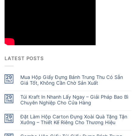
LATEST POSTS
29
Mua Hộp Giấy Đựng Bánh Trung Thu Có Sẵn
Th7
Giá Tốt, Không Cần Chờ Sản Xuất
29
Túi Kraft In Nhanh Lấy Ngay – Giải Pháp Bao Bì
Th6
Chuyên Nghiệp Cho Cửa Hàng
29
Đặt Làm Hộp Carton Đựng Xoài Quà Tặng Tận
Th6
Xưởng – Thiết Kế Riêng Cho Thương Hiệu