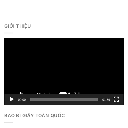
GIỚI THIỆU
Trình
chơi
Video
00:00
01:39
BAO BÌ GIẤY TOÀN QUỐC