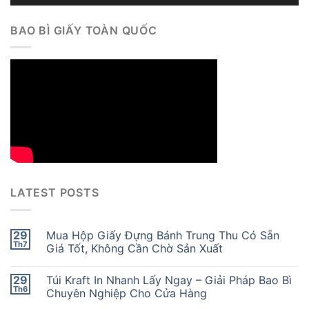
BAO BÌ GIẤY TOÀN QUỐC
LATEST POSTS
29
Mua Hộp Giấy Đựng Bánh Trung Thu Có Sẵn
Th7
Giá Tốt, Không Cần Chờ Sản Xuất
29
Túi Kraft In Nhanh Lấy Ngay – Giải Pháp Bao Bì
Th6
Chuyên Nghiệp Cho Cửa Hàng