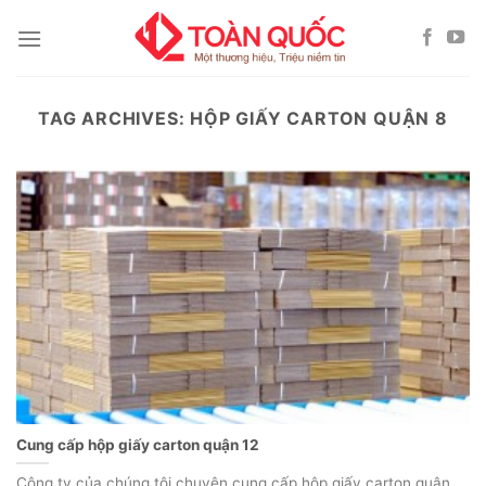
Skip
to
content
TAG ARCHIVES:
HỘP GIẤY CARTON QUẬN 8
Cung cấp hộp giấy carton quận 12
Công ty của chúng tôi chuyên cung cấp hộp giấy carton quận