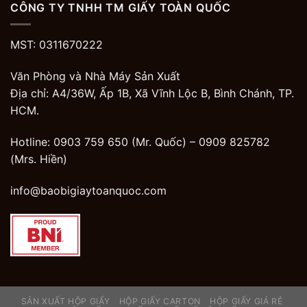
CÔNG TY TNHH TM GIẤY TOÀN QUỐC
MST: 0311670222
Văn Phòng và Nhà Máy Sản Xuất
Địa chỉ: A4/36W, Ấp 1B, Xã Vĩnh Lộc B, Bình Chánh, TP.
HCM.
Hotline: 0903 759 650 (Mr. Quốc) –
0909 825782
(Mrs. Hiền)
info@baobigiaytoanquoc.com
SẢN XUẤT HỘP GIẤY
HỘP GIẤY CARTON
HỘP GIẤY GIÁ RẺ