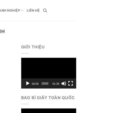
ANH NGHIỆP
LIÊN HỆ
NH
GIỚI THIỆU
Trình
chơi
Video
00:00
01:39
BAO BÌ GIẤY TOÀN QUỐC