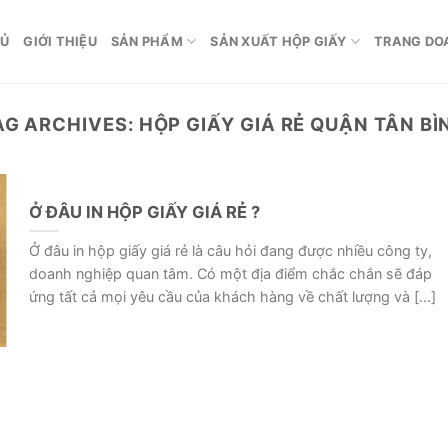
HỦ
GIỚI THIỆU
SẢN PHẨM
SẢN XUẤT HỘP GIẤY
TRANG DO
AG ARCHIVES:
HỘP GIẤY GIÁ RẺ QUẬN TÂN BÌ
Ở ĐÂU IN HỘP GIẤY GIÁ RẺ ?
Ở đâu in hộp giấy giá rẻ là câu hỏi đang được nhiều công ty,
doanh nghiệp quan tâm. Có một địa điểm chắc chắn sẽ đáp
ứng tất cả mọi yêu cầu của khách hàng về chất lượng và [...]