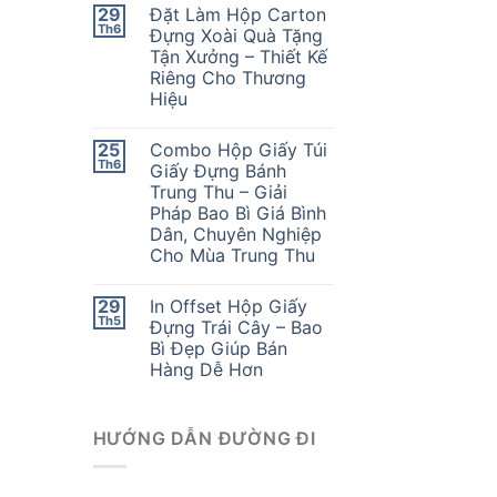
29
Đặt Làm Hộp Carton
Th6
Đựng Xoài Quà Tặng
Tận Xưởng – Thiết Kế
Riêng Cho Thương
Hiệu
25
Combo Hộp Giấy Túi
Th6
Giấy Đựng Bánh
Trung Thu – Giải
Pháp Bao Bì Giá Bình
Dân, Chuyên Nghiệp
Cho Mùa Trung Thu
29
In Offset Hộp Giấy
Th5
Đựng Trái Cây – Bao
Bì Đẹp Giúp Bán
Hàng Dễ Hơn
HƯỚNG DẪN ĐƯỜNG ĐI