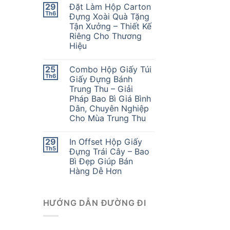
29
Đặt Làm Hộp Carton
Th6
Đựng Xoài Quà Tặng
Tận Xưởng – Thiết Kế
Riêng Cho Thương
Hiệu
25
Combo Hộp Giấy Túi
Th6
Giấy Đựng Bánh
Trung Thu – Giải
Pháp Bao Bì Giá Bình
Dân, Chuyên Nghiệp
Cho Mùa Trung Thu
29
In Offset Hộp Giấy
Th5
Đựng Trái Cây – Bao
Bì Đẹp Giúp Bán
Hàng Dễ Hơn
HƯỚNG DẪN ĐƯỜNG ĐI