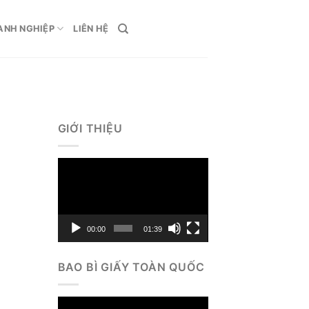
ANH NGHIỆP
LIÊN HỆ
GIỚI THIỆU
Trình
chơi
g
Video
00:00
01:39
BAO BÌ GIẤY TOÀN QUỐC