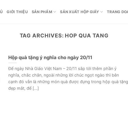
HỦ
GIỚI THIỆU
SẢN PHẨM
SẢN XUẤT HỘP GIẤY
TRANG DO
TAG ARCHIVES:
HOP QUA TANG
Hộp quà tặng ý nghĩa cho ngày 20/11
Để ngày Nhà Giáo Việt Nam – 20/11 sắp tới thêm phần ý
nghĩa, chắc chắn, ngoài những lời chúc ngọt ngào thì bên
cạnh đó vẫn là những món quà được đựng trong hộp quà tặn
đẹp mắt, để [...]