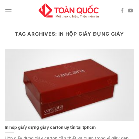
Skip
to
content
TAG ARCHIVES:
IN HỘP GIẤY ĐỰNG GIÀY
In hộp giấy đựng giày carton uy tín tại tphcm
Hộp giấy đựng giày carton cần thiết và quan trọng vì giày dép