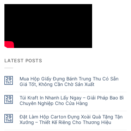
LATEST POSTS
29
Mua Hộp Giấy Đựng Bánh Trung Thu Có Sẵn
Th7
Giá Tốt, Không Cần Chờ Sản Xuất
29
Túi Kraft In Nhanh Lấy Ngay – Giải Pháp Bao Bì
Th6
Chuyên Nghiệp Cho Cửa Hàng
29
Đặt Làm Hộp Carton Đựng Xoài Quà Tặng Tận
Th6
Xưởng – Thiết Kế Riêng Cho Thương Hiệu