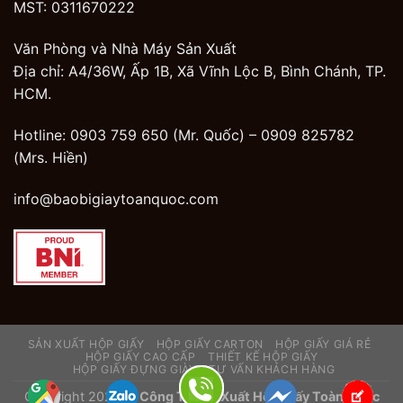
MST: 0311670222
Văn Phòng và Nhà Máy Sản Xuất
Địa chỉ: A4/36W, Ấp 1B, Xã Vĩnh Lộc B, Bình Chánh, TP.
HCM.
Hotline: 0903 759 650 (Mr. Quốc) –
0909 825782
(Mrs. Hiền)
info@baobigiaytoanquoc.com
SẢN XUẤT HỘP GIẤY
HỘP GIẤY CARTON
HỘP GIẤY GIÁ RẺ
HỘP GIẤY CAO CẤP
THIẾT KẾ HỘP GIẤY
HỘP GIẤY ĐỰNG GIÀY
TƯ VẤN KHÁCH HÀNG
Copyright 2026 ©
Công Ty Sản Xuất Hộp Giấy Toàn Quốc