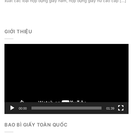
xuất các loại hộp đựng giày nam, hộp đựng giày nữ cao cấp [...]
GIỚI THIỆU
Trình
chơi
Video
00:00
01:39
BAO BÌ GIẤY TOÀN QUỐC