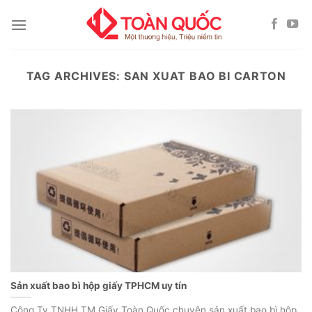
Skip
to
content
TAG ARCHIVES:
SAN XUAT BAO BI CARTON
Sản xuất bao bì hộp giấy TPHCM uy tín
Công Ty TNHH TM Giấy Toàn Quốc chuyên sản xuất bao bì hộp