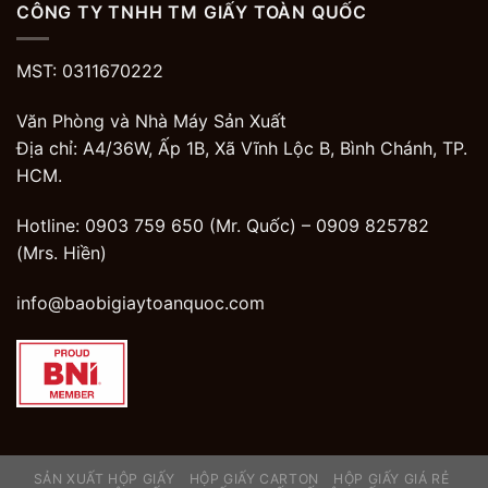
CÔNG TY TNHH TM GIẤY TOÀN QUỐC
MST: 0311670222
Văn Phòng và Nhà Máy Sản Xuất
Địa chỉ: A4/36W, Ấp 1B, Xã Vĩnh Lộc B, Bình Chánh, TP.
HCM.
Hotline: 0903 759 650 (Mr. Quốc) –
0909 825782
(Mrs. Hiền)
info@baobigiaytoanquoc.com
SẢN XUẤT HỘP GIẤY
HỘP GIẤY CARTON
HỘP GIẤY GIÁ RẺ