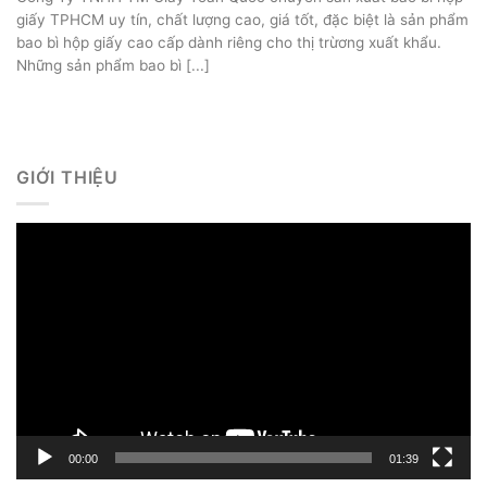
giấy TPHCM uy tín, chất lượng cao, giá tốt, đặc biệt là sản phẩm
bao bì hộp giấy cao cấp dành riêng cho thị trừơng xuất khẩu.
Những sản phẩm bao bì [...]
GIỚI THIỆU
Trình
chơi
Video
00:00
01:39