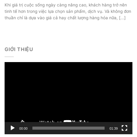
Khi giá trị cuộc sống ngày càng nâng cao, khách hàng trở nên
tinh tế hơn trong việc lựa chọn sản phẩm, dịch vụ. Và không đơn
thuần chỉ là dựa vào giá cả hay chất lượng hàng hóa nữa, [...]
GIỚI THIỆU
Trình
chơi
Video
00:00
01:39