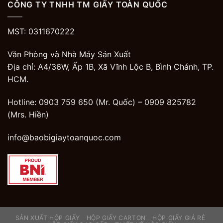
CÔNG TY TNHH TM GIẤY TOÀN QUỐC
MST: 0311670222
Văn Phòng và Nhà Máy Sản Xuất
Địa chỉ: A4/36W, Ấp 1B, Xã Vĩnh Lộc B, Bình Chánh, TP.
HCM.
Hotline: 0903 759 650 (Mr. Quốc) –
0909 825782
(Mrs. Hiền)
info@baobigiaytoanquoc.com
SẢN XUẤT HỘP GIẤY
HỘP GIẤY CARTON
HỘP GIẤY GIÁ RẺ