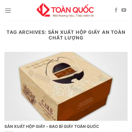
Skip
to
content
TAG ARCHIVES:
SẢN XUẤT HỘP GIẤY AN TOÀN
CHẤT LƯỢNG
SẢN XUẤT HỘP GIẤY – BAO BÌ GIẤY TOÀN QUỐC