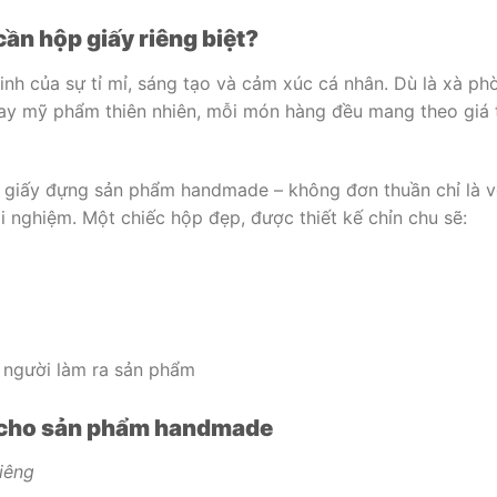
ần hộp giấy riêng biệt?
nh của sự tỉ mỉ, sáng tạo và cảm xúc cá nhân. Dù là xà ph
hay mỹ phẩm thiên nhiên, mỗi món hàng đều mang theo giá t
hộp giấy đựng sản phẩm handmade – không đơn thuần chỉ là 
i nghiệm. Một chiếc hộp đẹp, được thiết kế chỉn chu sẽ:
a người làm ra sản phẩm
h cho sản phẩm handmade
riêng