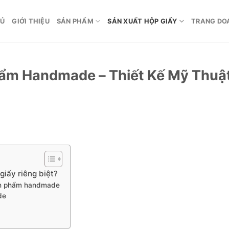
HỦ
GIỚI THIỆU
SẢN PHẨM
SẢN XUẤT HỘP GIẤY
TRANG DO
ẩm Handmade – Thiết Kế Mỹ Thuậ
iấy riêng biệt?
sản phẩm handmade
de