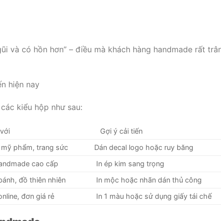
gũi và có hồn hơn” – điều mà khách hàng handmade rất trâ
n hiện nay
 các kiểu hộp như sau:
với
Gợi ý cải tiến
mỹ phẩm, trang sức
Dán decal logo hoặc ruy băng
handmade cao cấp
In ép kim sang trọng
bánh, đồ thiên nhiên
In mộc hoặc nhãn dán thủ công
line, đơn giá rẻ
In 1 màu hoặc sử dụng giấy tái chế