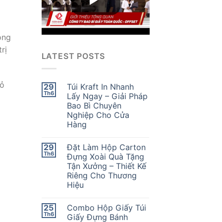
òng
rị
LATEST POSTS
vỏ
29
Túi Kraft In Nhanh
Th6
Lấy Ngay – Giải Pháp
Bao Bì Chuyên
Nghiệp Cho Cửa
Hàng
29
Đặt Làm Hộp Carton
Th6
Đựng Xoài Quà Tặng
Tận Xưởng – Thiết Kế
Riêng Cho Thương
Hiệu
25
Combo Hộp Giấy Túi
Th6
Giấy Đựng Bánh