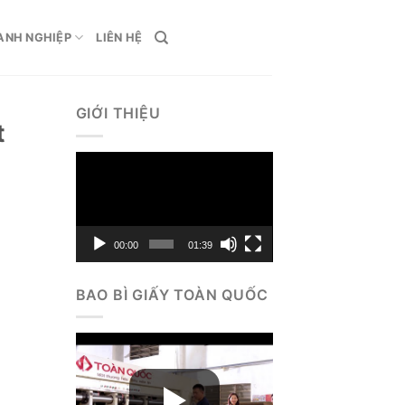
ANH NGHIỆP
LIÊN HỆ
GIỚI THIỆU
t
Trình
chơi
Video
00:00
01:39
BAO BÌ GIẤY TOÀN QUỐC