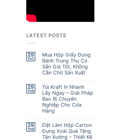
LATEST POSTS
29
Mua Hộp Giấy Đựng
Th7
Bánh Trung Thu Có
Sẵn Giá Tốt, Không
Cần Chờ Sản Xuất
29
Túi Kraft In Nhanh
Th6
Lấy Ngay – Giải Pháp
Bao Bì Chuyên
Nghiệp Cho Cửa
Hàng
29
Đặt Làm Hộp Carton
Th6
Đựng Xoài Quà Tặng
Tận Xưởng – Thiết Kế