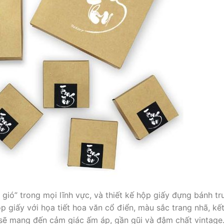
ió” trong mọi lĩnh vực, và thiết kế hộp giấy đựng bánh tr
 giấy với họa tiết hoa văn cổ điển, màu sắc trang nhã, kế
 sẽ mang đến cảm giác ấm áp, gần gũi và đậm chất vintage