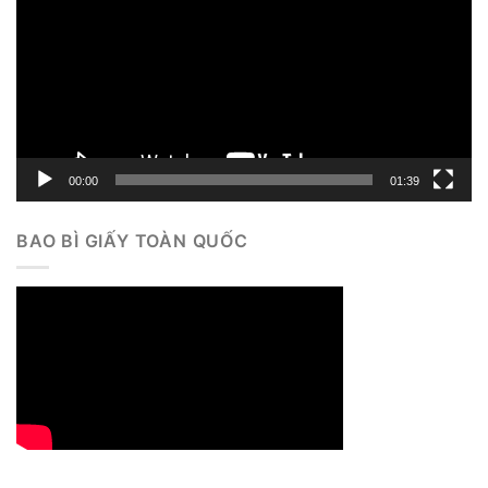
Video
00:00
01:39
BAO BÌ GIẤY TOÀN QUỐC