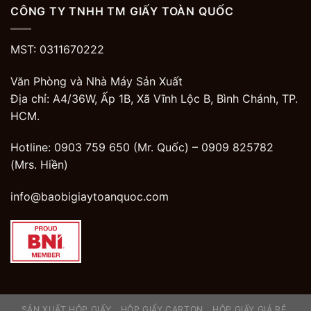
CÔNG TY TNHH TM GIẤY TOÀN QUỐC
MST: 0311670222
Văn Phòng và Nhà Máy Sản Xuất
Địa chỉ: A4/36W, Ấp 1B, Xã Vĩnh Lộc B, Bình Chánh, TP.
HCM.
Hotline: 0903 759 650 (Mr. Quốc) –
0909 825782
(Mrs. Hiền)
info@baobigiaytoanquoc.com
SẢN XUẤT HỘP GIẤY
HỘP GIẤY CARTON
HỘP GIẤY GIÁ RẺ