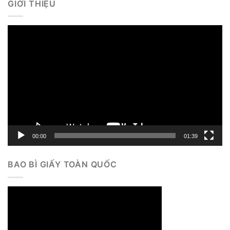
GIỚI THIỆU
Trình
chơi
Video
00:00
01:39
BAO BÌ GIẤY TOÀN QUỐC