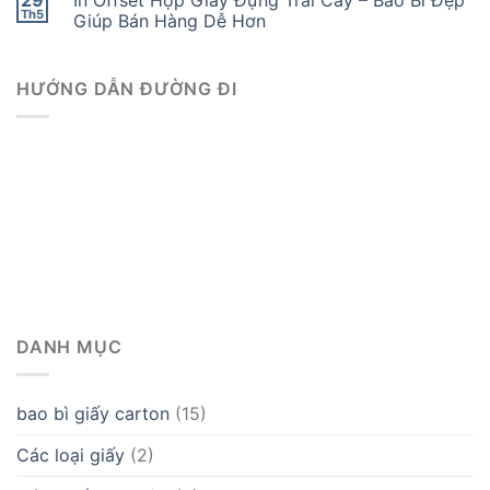
29
In Offset Hộp Giấy Đựng Trái Cây – Bao Bì Đẹp
Th5
Giúp Bán Hàng Dễ Hơn
HƯỚNG DẪN ĐƯỜNG ĐI
DANH MỤC
bao bì giấy carton
(15)
Các loại giấy
(2)