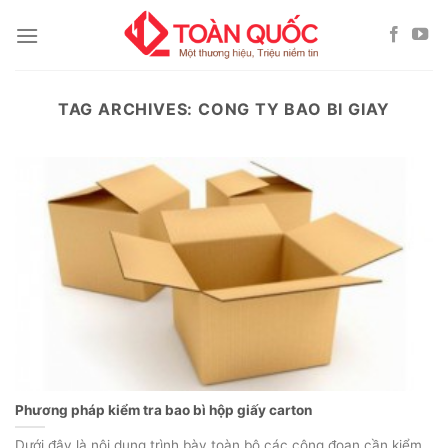
Skip
to
content
TAG ARCHIVES:
CONG TY BAO BI GIAY
Phương pháp kiểm tra bao bì hộp giấy carton
Dưới đây là nội dung trình bày toàn bộ các công đoạn cần kiểm