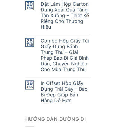
29
Đặt Làm Hộp Carton
Th6
Đựng Xoài Quà Tặng
Tận Xưởng – Thiết Kế
Riêng Cho Thương
Hiệu
25
Combo Hộp Giấy Túi
Th6
Giấy Đựng Bánh
Trung Thu – Giải
Pháp Bao Bì Giá Bình
Dân, Chuyên Nghiệp
Cho Mùa Trung Thu
29
In Offset Hộp Giấy
Th5
Đựng Trái Cây – Bao
Bì Đẹp Giúp Bán
Hàng Dễ Hơn
HƯỚNG DẪN ĐƯỜNG ĐI