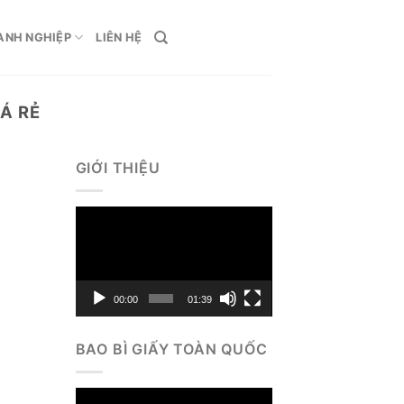
ANH NGHIỆP
LIÊN HỆ
Á RẺ
GIỚI THIỆU
Trình
chơi
Video
00:00
01:39
BAO BÌ GIẤY TOÀN QUỐC