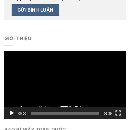
GIỚI THIỆU
Trình
chơi
Video
00:00
01:39
BAO BÌ GIẤY TOÀN QUỐC