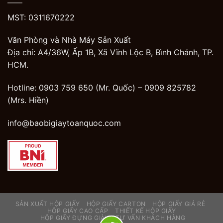
MST: 0311670222
Văn Phòng và Nhà Máy Sản Xuất
Địa chỉ: A4/36W, Ấp 1B, Xã Vĩnh Lộc B, Bình Chánh, TP.
HCM.
Hotline: 0903 759 650 (Mr. Quốc) –
0909 825782
(Mrs. Hiền)
info@baobigiaytoanquoc.com
SẢN XUẤT HỘP GIẤY
HỘP GIẤY CARTON
HỘP GIẤY GIÁ RẺ
HỘP GIẤY CAO CẤP
THIẾT KẾ HỘP GIẤY
HỘP GIẤY ĐỰNG GIÀY
TƯ VẤN KHÁCH HÀNG