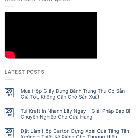
LATEST POSTS
29
Mua Hộp Giấy Đựng Bánh Trung Thu Có Sẵn
Th7
Giá Tốt, Không Cần Chờ Sản Xuất
29
Túi Kraft In Nhanh Lấy Ngay – Giải Pháp Bao Bì
Th6
Chuyên Nghiệp Cho Cửa Hàng
29
Đặt Làm Hộp Carton Đựng Xoài Quà Tặng Tận
Th6
Xưởng – Thiết Kế Riêng Cho Thương Hiệu