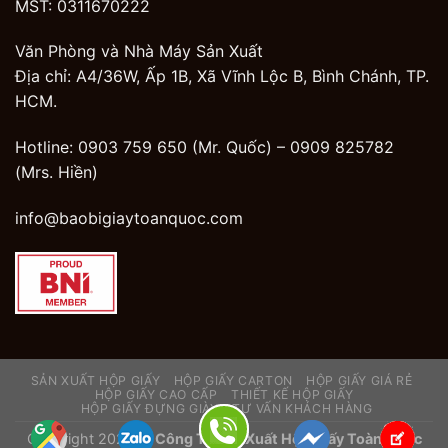
MST: 0311670222
Văn Phòng và Nhà Máy Sản Xuất
Địa chỉ: A4/36W, Ấp 1B, Xã Vĩnh Lộc B, Bình Chánh, TP.
HCM.
Hotline: 0903 759 650 (Mr. Quốc) –
0909 825782
(Mrs. Hiền)
info@baobigiaytoanquoc.com
SẢN XUẤT HỘP GIẤY
HỘP GIẤY CARTON
HỘP GIẤY GIÁ RẺ
HỘP GIẤY CAO CẤP
THIẾT KẾ HỘP GIẤY
HỘP GIẤY ĐỰNG GIÀY
TƯ VẤN KHÁCH HÀNG
Copyright 2026 ©
Công Ty Sản Xuất Hộp Giấy Toàn Quốc