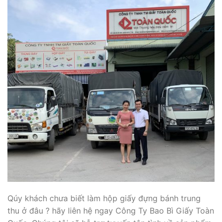
Qúy khách chưa biết làm hộp giấy đựng bánh trung
thu ở đâu ? hãy liên hệ ngay Công Ty Bao Bì Giấy Toàn