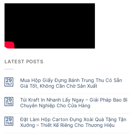
LATEST POSTS
29
Mua Hộp Giấy Đựng Bánh Trung Thu Có Sẵn
Th7
Giá Tốt, Không Cần Chờ Sản Xuất
29
Túi Kraft In Nhanh Lấy Ngay – Giải Pháp Bao Bì
Th6
Chuyên Nghiệp Cho Cửa Hàng
29
Đặt Làm Hộp Carton Đựng Xoài Quà Tặng Tận
Th6
Xưởng – Thiết Kế Riêng Cho Thương Hiệu